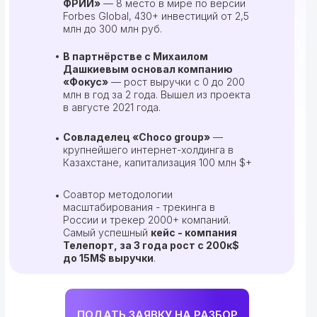
ФРИИ»
‎ — 8 место в мире по версии
Forbes Global, 430+ инвестиций от 2,5
млн до 300 млн руб.
В партнёрстве с Михаилом
Дашкиевым основал компанию
«Фокус»
— рост выручки с 0 до 200
млн в год за 2 года. Вышел из проекта
в августе 2021 года.
Совладелец «Choco group»
—
крупнейшего интернет-холдинга в
Казахстане, капитализация 100 млн $+
Соавтор методологии
масштабирования - трекинга в
России и трекер 2000+ компаний.
Самый успешный
кейс - компания
Телепорт, за 3 года рост с 200к$
до 15М$ выручки
.
ПОДАТЬ ЗАЯВКУ НА РАЗБОР